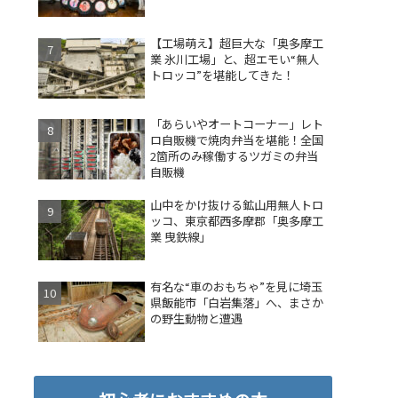
【工場萌え】超巨大な「奥多摩工
業 氷川工場」と、超エモい“無人
トロッコ”を堪能してきた！
「あらいやオートコーナー」レト
ロ自販機で焼肉弁当を堪能！全国
2箇所のみ稼働するツガミの弁当
自販機
山中をかけ抜ける鉱山用無人トロ
ッコ、東京都西多摩郡「奥多摩工
業 曳鉄線」
有名な“車のおもちゃ”を見に埼玉
県飯能市「白岩集落」へ、まさか
の野生動物と遭遇