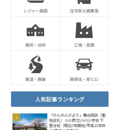
レジャー施設
住宅街＆廃集落
廃校・休校
工場・産業
廃道・廃線
廃車体・草ヒロ
人気記事ランキング
「のんのんびより」舞台探訪（聖
地巡礼） 小川町立小川小学校 下
里分校（明治7年開校/平成15年休