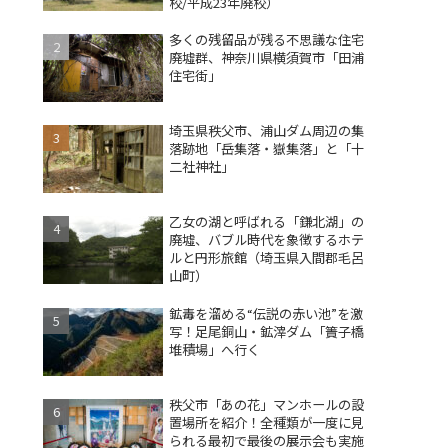
校/平成23年廃校）
多くの残留品が残る不思議な住宅
廃墟群、神奈川県横須賀市「田浦
住宅街」
埼玉県秩父市、浦山ダム周辺の集
落跡地「岳集落・嶽集落」と「十
二社神社」
乙女の湖と呼ばれる「鎌北湖」の
廃墟、バブル時代を象徴するホテ
ルと円形旅館（埼玉県入間郡毛呂
山町）
鉱毒を溜める“伝説の赤い池”を激
写！足尾銅山・鉱滓ダム「簀子橋
堆積場」へ行く
秩父市「あの花」マンホールの設
置場所を紹介！全種類が一度に見
られる最初で最後の展示会も実施