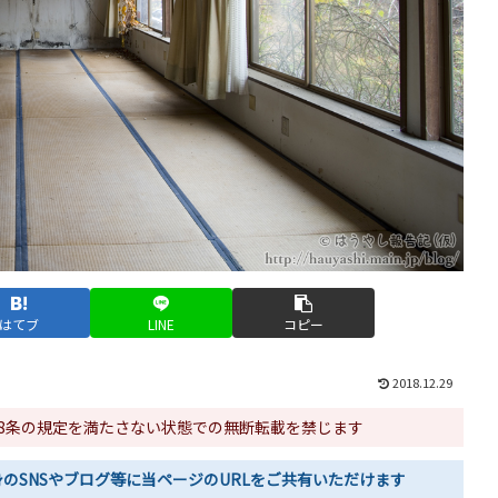
はてブ
LINE
コピー
2018.12.29
48条の規定を満たさない状態での無断転載を禁じます
のSNSやブログ等に当ページのURLをご共有いただけます