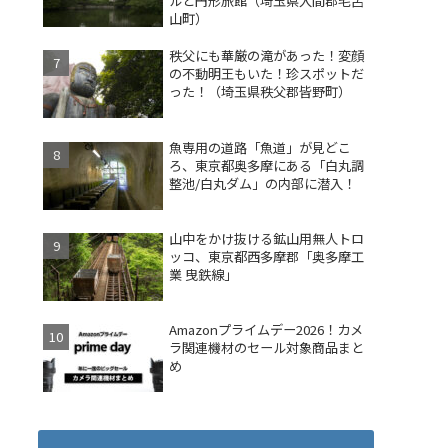
ルと円形旅館（埼玉県入間郡毛呂
山町）
秩父にも華厳の滝があった！変顔
の不動明王もいた！珍スポットだ
った！（埼玉県秩父郡皆野町）
魚専用の道路「魚道」が見どこ
ろ、東京都奥多摩にある「白丸調
整池/白丸ダム」の内部に潜入！
山中をかけ抜ける鉱山用無人トロ
ッコ、東京都西多摩郡「奥多摩工
業 曳鉄線」
Amazonプライムデー2026！カメ
ラ関連機材のセール対象商品まと
め