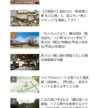
【工場萌え】超巨大な「奥多摩工
業 氷川工場」と、超エモい“無人
トロッコ”を堪能してきた！
「のんのんびより」舞台探訪（聖
地巡礼） 小川町立小川小学校 下
里分校（明治7年開校/平成15年休
校/平成23年廃校）
見えない敵に破れ廃墟と化した観
光用模擬天守閣
カメラのSDカードを買うなら風見
鶏！偽物無し、評判良し、楽天ポ
イントも使えるオススメ店
乙女の湖と呼ばれる「鎌北湖」の
廃墟、バブル時代を象徴するホテ