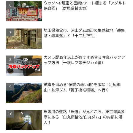
ウッソ～!?壇蜜と密談!?アート極まる「アダルト
保育園」（群馬県甘楽郡）
埼玉県秩父市、浦山ダム周辺の集落跡地「岳集
落・嶽集落」と「十二社神社」
カメラ歴15年以上がおすすめする写真バックア
ップ方法（一眼レフ等デジカメ編）
鉱毒を溜める“伝説の赤い池”を激写！足尾銅
山・鉱滓ダム「簀子橋堆積場」へ行く
魚専用の道路「魚道」が見どころ、東京都奥多
摩にある「白丸調整池/白丸ダム」の内部に潜
入！