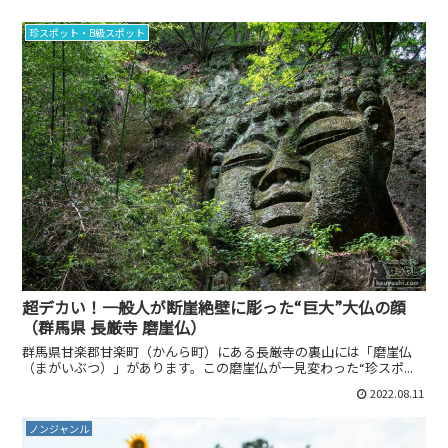
珍スポット・B級スポット
超デカい！一般人が断崖絶壁に彫った“巨大”大仏の顔
（群馬県 長厳寺 磨崖仏）
群馬県甘楽郡甘楽町（かんら町）にある長厳寺の裏山には「磨崖仏
（まがいぶつ）」があります。この磨崖仏が一見変わった“珍スポ...
2022.08.11
ノンジャンル