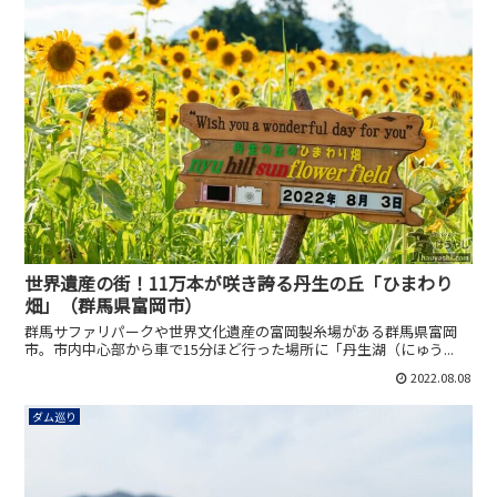
世界遺産の街！11万本が咲き誇る丹生の丘「ひまわり
畑」（群馬県富岡市）
群馬サファリパークや世界文化遺産の富岡製糸場がある群馬県富岡
市。市内中心部から車で15分ほど行った場所に「丹生湖（にゅう...
2022.08.08
ダム巡り