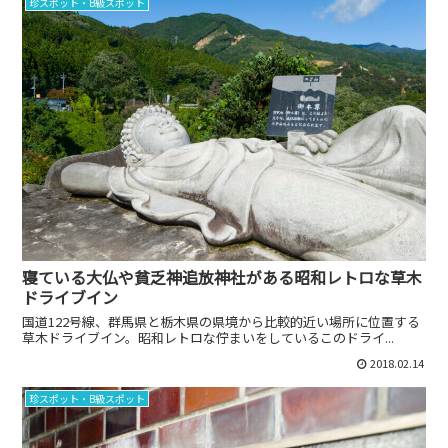
珍スポット・B級スポット
寝ている大仏や貧乏神追放神社がある昭和レトロな草木
ドライブイン
国道122号線、群馬県と栃木県の県境から比較的近い場所に位置する
草木ドライブイン。昭和レトロな佇まいをしているこのドライ...
2018.02.14
珍スポット・B級スポット