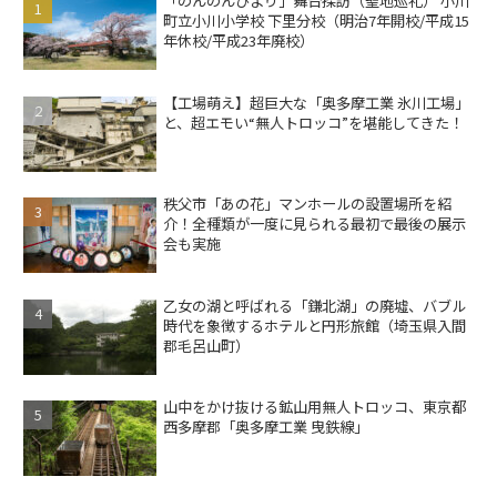
「のんのんびより」舞台探訪（聖地巡礼） 小川
町立小川小学校 下里分校（明治7年開校/平成15
年休校/平成23年廃校）
【工場萌え】超巨大な「奥多摩工業 氷川工場」
と、超エモい“無人トロッコ”を堪能してきた！
秩父市「あの花」マンホールの設置場所を紹
介！全種類が一度に見られる最初で最後の展示
会も実施
乙女の湖と呼ばれる「鎌北湖」の廃墟、バブル
時代を象徴するホテルと円形旅館（埼玉県入間
郡毛呂山町）
山中をかけ抜ける鉱山用無人トロッコ、東京都
西多摩郡「奥多摩工業 曳鉄線」