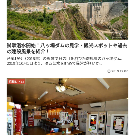
試験湛水開始！八ッ場ダムの見学・観光スポットや過去
の建設風景を紹介！
台風19号（2019年）の影響で日の目を浴びた群馬県の八ッ場ダム。
2019年10月1日より、ダムに水を貯めて異常が無いか...
2019.12.02
昭和レトロ