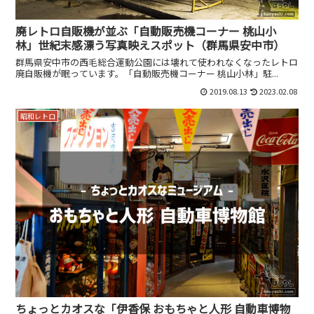
廃レトロ自販機が並ぶ「自動販売機コーナー 桃山小
林」世紀末感漂う写真映えスポット（群馬県安中市）
群馬県安中市の西毛総合運動公園には壊れて使われなくなったレトロ
廃自販機が眠っています。「自動販売機コーナー 桃山小林」駐...
2019.08.13
2023.02.08
昭和レトロ
ちょっとカオスな「伊香保 おもちゃと人形 自動車博物