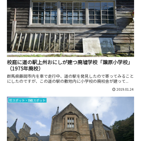
校庭に道の駅上州おにしが建つ廃墟学校「譲原小学校」
（1975年廃校）
群馬県藤岡市内を車で走行中、道の駅を発見したので寄ってみること
にしたのですが、この道の駅の敷地内に小学校の廃校舎が建って...
2019.01.24
珍スポット・B級スポット