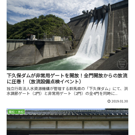
下久保ダムが非常用ゲートを開放！全門開放からの放流
に圧巻！（放流設備点検イベント）
独立行政法人水資源機構が管理する群馬県の「下久保ダム」にて、洪
水調節ゲート（2門）と非常用ゲート（2門）の全4門を同時に...
2019.01.30
廃校・休校