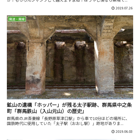
2019.07.26
廃道・廃線
鉱山の遺構「ホッパー」が残る太子駅跡、群馬県中之条
町「群馬鉄山（入山元山）の歴史」
群馬県のJR吾妻線「長野原草津口駅」から車で10分ほどの場所に、
国鉄時代に使用していた「太子駅（おおし駅）」跡地がありま...
2019.06.03