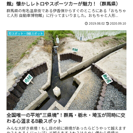
館」懐かしレトロやスポーツカーが魅力！（群馬県）
群馬県の有名温泉街である伊香保からすぐのところにある「おもちゃ
と人形 自動車博物館」に行ってまいりました。おもちゃと人形...
2019.08.02
2020.09.10
珍スポット・B級スポット
全国唯一の平地“三県境”！群馬・栃木・埼玉が同時に交
わる心温まるB級スポット
みんな大好き県境！もし目の前に県境があったらどうやって越えます
か？もちろんジャンプして越えますよね？はうやし僕なら県境で...