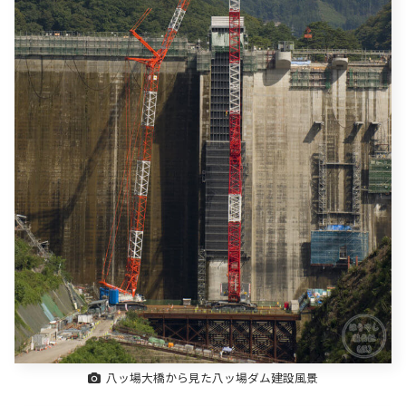
八ッ場大橋から見た八ッ場ダム建設風景