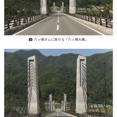
八ッ場ダムに掛かる「八ッ場大橋」