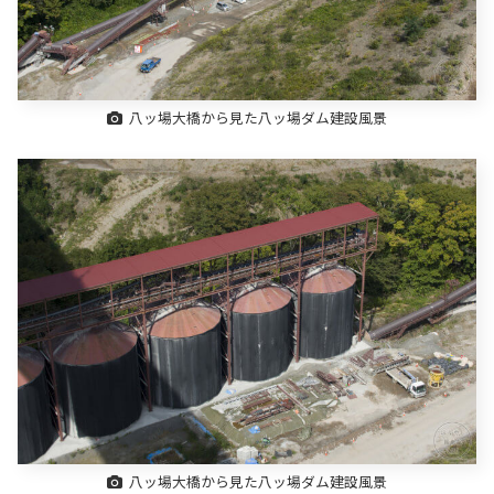
八ッ場大橋から見た八ッ場ダム建設風景
八ッ場大橋から見た八ッ場ダム建設風景