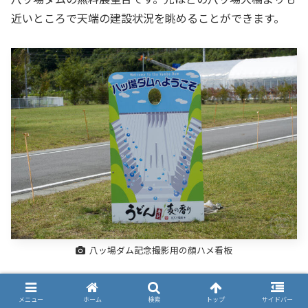
近いところで天端の建設状況を眺めることができます。
八ッ場ダム記念撮影用の顔ハメ看板
記念撮影用に顔ハメ看板も置いてあります。が、そこから
メニュー
ホーム
検索
トップ
サイドバー
顔を出す必要はあるのかと問いたいくらい、よくわからな