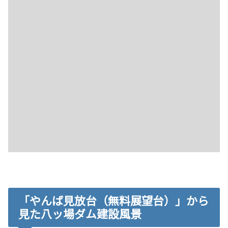
「やんば見放台（無料展望台）」から
見た八ッ場ダム建設風景