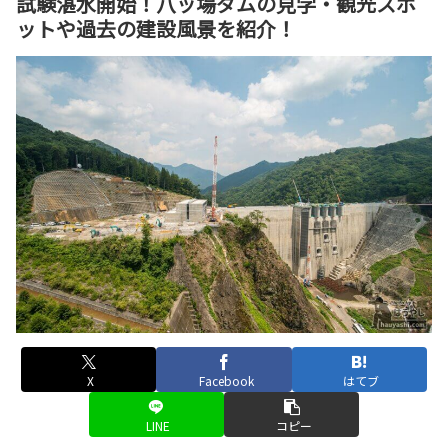
試験湛水開始！八ッ場ダムの見学・観光スポ
ットや過去の建設風景を紹介！
X
Facebook
はてブ
LINE
コピー