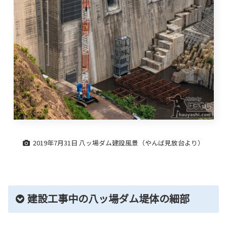
2019年7月31日 八ッ場ダム建設風景（やんば見放台より）
建設工事中の八ッ場ダム堤体の細部