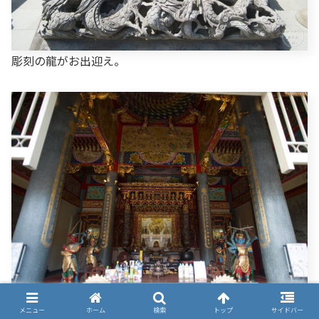
彫刻の龍がお出迎え。
本殿の内部にも巧妙な装飾が施されていました。
メニュー
ホーム
検索
トップ
サイドバー