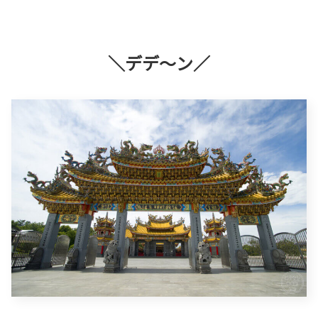
＼デデ～ン／