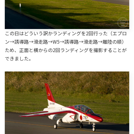
この日はどういう訳かランディングを2回行った（エプロ
ン→誘導路→滑走路→W5→誘導路→滑走路→離陸の順）
ため、正面と横からの2回ランディングを撮影することが
できました。