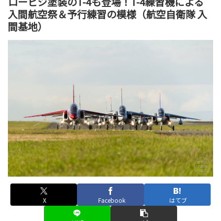
ロービジ塗装のT-4も登場！T-4練習機による
入間航空祭＆予行練習の模様（航空自衛隊 入
間基地）
X
Facebook
はてブ