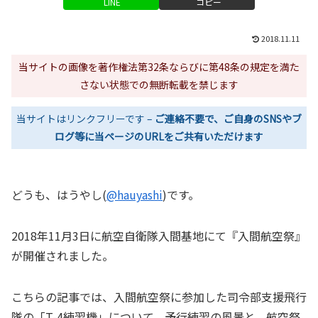
LINE
コピー
2018.11.11
当サイトの画像を著作権法第32条ならびに第48条の規定を満た
さない状態での無断転載を禁じます
当サイトはリンクフリーです –
ご連絡不要で、ご自身のSNSやブ
ログ等に当ページのURLをご共有いただけます
どうも、はうやし(
@hauyashi
)です。
2018年11月3日に航空自衛隊入間基地にて『入間航空祭』
が開催されました。
こちらの記事では、入間航空祭に参加した司令部支援飛行
隊の「T-4練習機」について、予行練習の風景と、航空祭