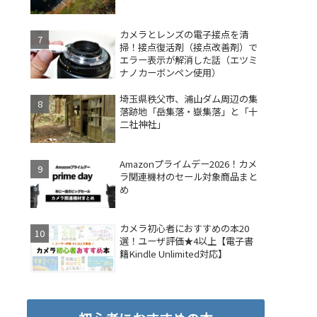
カメラとレンズの電子接点を清
掃！接点復活剤（接点改善剤）で
エラー表示が解消した話（エツミ
ナノカーボンペン使用）
埼玉県秩父市、浦山ダム周辺の集
落跡地「岳集落・嶽集落」と「十
二社神社」
Amazonプライムデー2026！カメ
ラ関連機材のセール対象商品まと
め
カメラ初心者におすすめの本20
選！ユーザ評価★4以上【電子書
籍Kindle Unlimited対応】