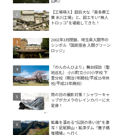
山町）
【工場萌え】超巨大な「奥多摩工
業 氷川工場」と、超エモい“無人
トロッコ”を堪能してきた！
2002年3月閉鎖、埼玉県入間市の
シンボル「国民宿舎 入間グリーン
ロッジ」
「のんのんびより」舞台探訪（聖
地巡礼） 小川町立小川小学校 下
里分校（明治7年開校/平成15年休
校/平成23年廃校）
雨の日の撮影対策！シャワーキャ
ップがカメラのレインカバーに大
変身！
鉱毒を溜める“伝説の赤い池”を激
写！足尾銅山・鉱滓ダム「簀子橋
堆積場」へ行く